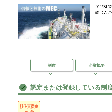
船舶機器
輸出入に
制度
企業概要
認定または登録している制