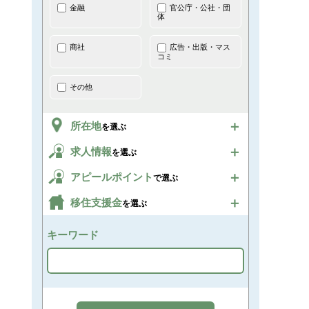
金融
官公庁・公社・団
体
商社
広告・出版・マス
コミ
その他
所在地
を選ぶ
求人情報
を選ぶ
アピールポイント
で選ぶ
移住支援金
を選ぶ
キーワード