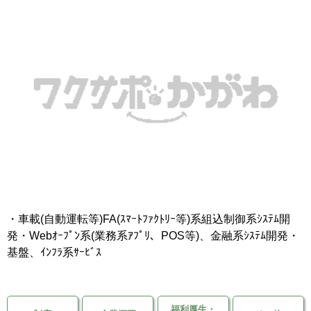
移住支援金
を選ぶ
キーワード
検索
閉じる
・車載(自動運転等)FA(ｽﾏｰﾄﾌｧｸﾄﾘｰ等)系組込制御系ｼｽﾃﾑ開
発・Webｵｰﾌﾟﾝ系(業務系ｱﾌﾟﾘ、POS等)、金融系ｼｽﾃﾑ開発・
基盤、ｲﾝﾌﾗ系ｻｰﾋﾞｽ
福利厚生・