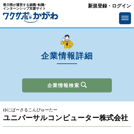
香川県が運営する就職･転職･
新規登録・ログイン
業種
インターンシップ支援サイト
を選ぶ
メーカー
サービス・インフラ
ソフトウェア・通信
流通・小売
金融
官公庁・公社・団体
企業情報詳細
商社
広告・出版・マスコミ
その他
企業情報検索
所在地
を選ぶ
ゆにばーさるこんぴゅーたー
求人情報
を選ぶ
ユニバーサルコンピューター株式会社
アピールポイント
で選ぶ