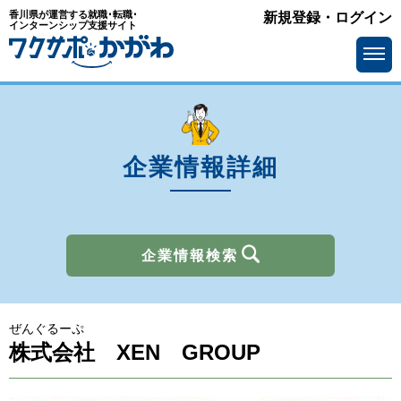
香川県が運営する就職･転職･
新規登録・ログイン
業種
インターンシップ支援サイト
を選ぶ
メーカー
サービス・インフラ
ソフトウェア・通信
流通・小売
金融
官公庁・公社・団体
企業情報詳細
商社
広告・出版・マスコミ
その他
企業情報検索
所在地
を選ぶ
ぜんぐるーぷ
求人情報
を選ぶ
株式会社 XEN GROUP
アピールポイント
で選ぶ