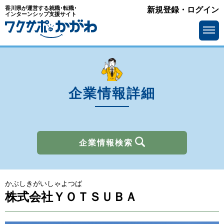
香川県が運営する就職･転職･
新規登録・ログイン
業種
インターンシップ支援サイト
を選ぶ
メーカー
サービス・インフラ
ソフトウェア・通信
流通・小売
金融
官公庁・公社・団体
企業情報詳細
商社
広告・出版・マスコミ
その他
企業情報検索
所在地
を選ぶ
かぶしきがいしゃよつば
求人情報
を選ぶ
株式会社ＹＯＴＳＵＢＡ
アピールポイント
で選ぶ