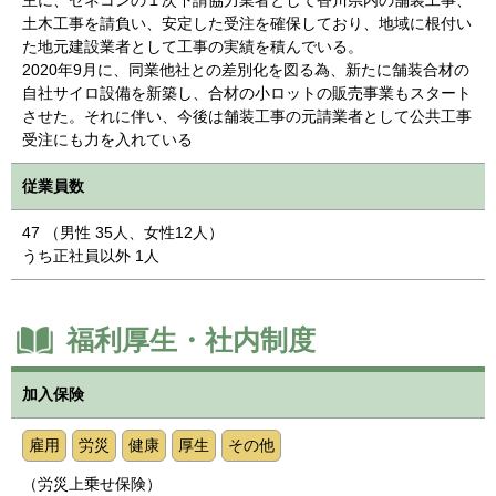
主に、ゼネコンの１次下請協力業者として香川県内の舗装工事、
土木工事を請負い、安定した受注を確保しており、地域に根付い
た地元建設業者として工事の実績を積んでいる。
2020年9月に、同業他社との差別化を図る為、新たに舗装合材の
自社サイロ設備を新築し、合材の小ロットの販売事業もスタート
させた。それに伴い、今後は舗装工事の元請業者として公共工事
受注にも力を入れている
従業員数
47 （男性 35人、女性12人）
うち正社員以外 1人
福利厚生・社内制度
加入保険
雇用
労災
健康
厚生
その他
（労災上乗せ保険）