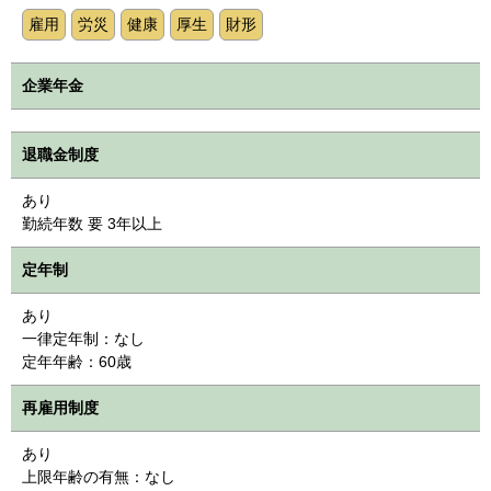
雇用
労災
健康
厚生
財形
企業年金
退職金制度
あり
勤続年数 要 3年以上
定年制
あり
一律定年制：なし
定年年齢：60歳
再雇用制度
あり
上限年齢の有無：なし