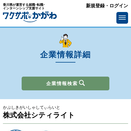
香川県が運営する就職･転職･
新規登録・ログイン
業種
インターンシップ支援サイト
を選ぶ
メーカー
サービス・インフラ
ソフトウェア・通信
流通・小売
金融
官公庁・公社・団体
企業情報詳細
商社
広告・出版・マスコミ
その他
企業情報検索
所在地
を選ぶ
かぶしきがいしゃしてぃらいと
求人情報
を選ぶ
株式会社シティライト
アピールポイント
で選ぶ