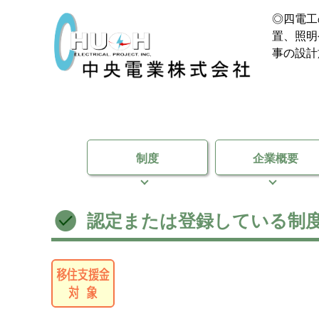
◎四電工
置、照明
事の設計
制度
企業概要
認定または登録している制