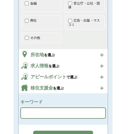
金融
官公庁・公社・団
体
商社
広告・出版・マス
コミ
その他
所在地
を選ぶ
求人情報
を選ぶ
アピールポイント
で選ぶ
移住支援金
を選ぶ
キーワード