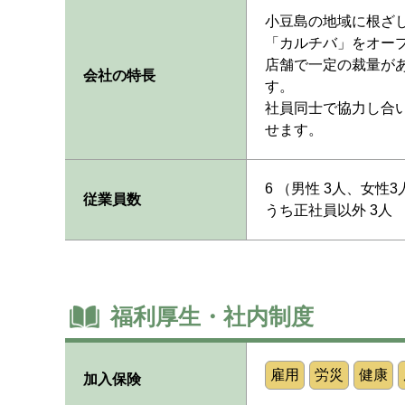
小豆島の地域に根ざし
「カルチバ」をオー
店舗で一定の裁量が
会社の特長
す。
社員同士で協力し合
せます。
6 （男性 3人、女性3
従業員数
うち正社員以外 3人
福利厚生・社内制度
雇用
労災
健康
加入保険