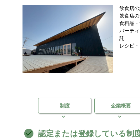
飲食店の
飲食店の
食料品・
パーティ
託
レシピ・
制度
企業概要
認定または登録している制