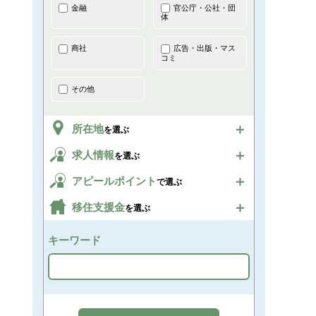
金融
官公庁・公社・団
体
商社
広告・出版・マス
コミ
その他
所在地
を選ぶ
求人情報
を選ぶ
アピールポイント
で選ぶ
移住支援金
を選ぶ
キーワード