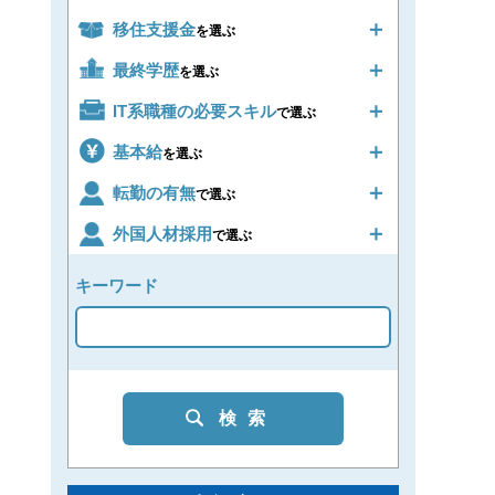
移住支援金
を選ぶ
最終学歴
を選ぶ
IT系職種の必要スキル
で選ぶ
基本給
を選ぶ
転勤の有無
で選ぶ
外国人材採用
で選ぶ
キーワード
検索