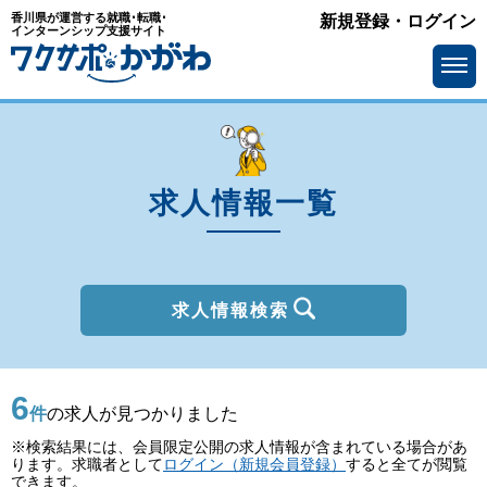
香川県が運営する就職･転職･
新規登録・ログイン
種別
インターンシップ支援サイト
を選ぶ
一般
2027年新卒
職種
を選ぶ
求人情報一覧
勤務地
を選ぶ
移住支援金
を選ぶ
最終学歴
を選ぶ
求人情報検索
IT系職種の必要スキル
で選ぶ
6
基本給
を選ぶ
件
の求人が見つかりました
※検索結果には、会員限定公開の求人情報が含まれている場合があ
転勤の有無
で選ぶ
ります。求職者として
ログイン（新規会員登録）
すると全てが閲覧
できます。