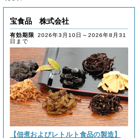
外国人材採用
で選ぶ
宝食品 株式会社
キーワード
有効期限
2026年3月10日～2026年8月31
日まで
検索
閉じる
【佃煮およびレトルト食品の製造】