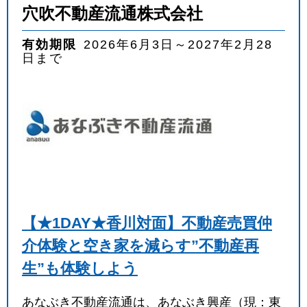
穴吹不動産流通株式会社
業種
を選ぶ
有効期限
2026年6月3日～2027年2月28
日まで
職種
を選ぶ
実施月
を選ぶ
実施日数
を選ぶ
キーワード
【★1DAY★香川対面】不動産売買仲
介体験と空き家を減らす”不動産再
検索
生”も体験しよう
あなぶき不動産流通は、あなぶき興産（現：東