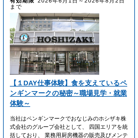
有効期限
2026年6月1日～2026年8月2日
まで
【１DAY仕事体験】食を支えているペ
ンギンマークの秘密～職場見学・就業
体験～
当社はペンギンマークでおなじみのホシザキ株
式会社のグループ会社として、 四国エリアを統
括しており、 業務用厨房機器の販売及びメンテ