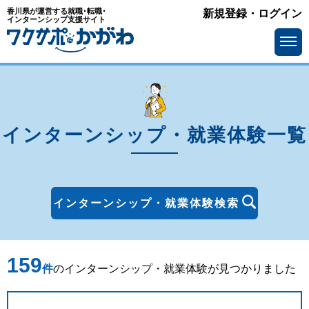
香川県が運営する就職･転職･
新規登録・ログイン
エリア
インターンシップ支援サイト
を選ぶ
高松市
丸亀市
坂出市
善通寺市
観音寺市
さぬき市
インターンシップ・就業体験一覧
東かがわ市
三豊市
土庄町
小豆島町
インターンシップ・就業体験検索
三木町
直島町
宇多津町
綾川町
159
件
のインターンシップ・就業体験が見つかりました
琴平町
多度津町
まんのう町