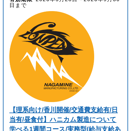
日まで
【理系向け/香川開催/交通費支給有/日
当有/昼食付】ハニカム製造について
学べる1週間コース/実務型(給与支給あ